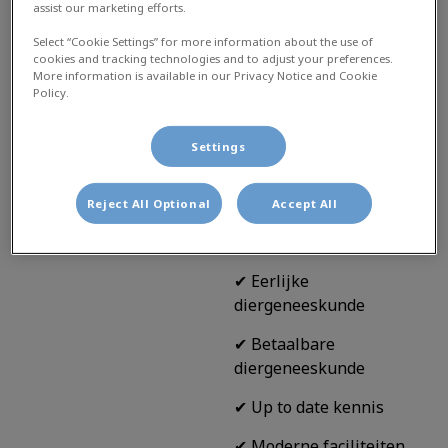
gekomen. Wij
assist our marketing efforts.
behandelen uw hond,
Select “Cookie Settings” for more information about the use of
kat, konijn, cavia, rat,
cookies and tracking technologies and to adjust your preferences.
More information is available in our Privacy Notice and Cookie
gerbil, hamster, vogel… in
Policy.
feite alle
gezelschapsdieren dus!
Settings
Benieuwd naar wat wij u
te bieden hebben?
Reject All Optional
Accept All
✔ Een hart voor uw
huisdier
✔ Eerlijke
diergeneeskunde
✔ Betaalbare
diergeneeskunde
✔ Up to date kennis
✔ Moderne faciliteiten