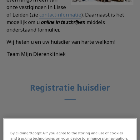
onze vestigingen in Lisse
of Leiden (zie
contactinformatie
). Daarnaast is het
mogelijk om u
online in te schrijven
middels
onderstaand formulier.
Wij heten u en uw huisdier van harte welkom!
Team Mijn Dierenkliniek
Registratie huisdier
Bij welke praktijk zou u zich graag willen
registreren?
By clicking “Accept All” you agree to the storing and use of cookies
and tracking technologies on your device to enhance site navigation,