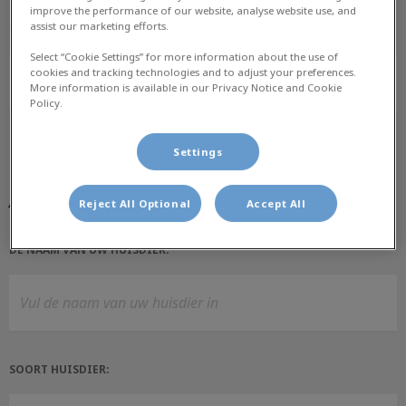
improve the performance of our website, analyse website use, and
assist our marketing efforts.
PRAKTIJK:
Select “Cookie Settings” for more information about the use of
cookies and tracking technologies and to adjust your preferences.
More information is available in our Privacy Notice and Cookie
Policy.
Settings
Gegevens huisdier
Alle velden zijn verplicht
Reject All Optional
Accept All
DE NAAM VAN UW HUISDIER:
SOORT HUISDIER: