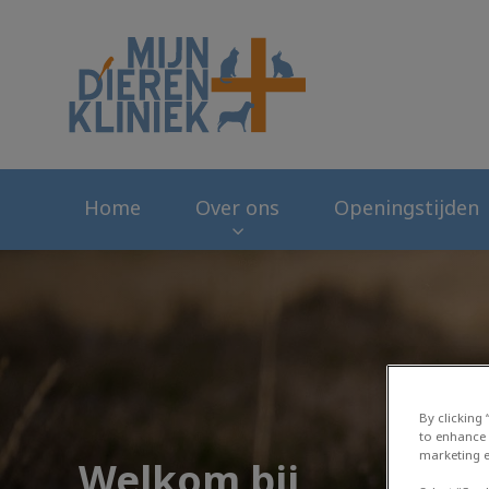
Homepage Mijn Di
Home
Over ons
Openingstijden
By clicking
to enhance 
marketing e
Welkom bij