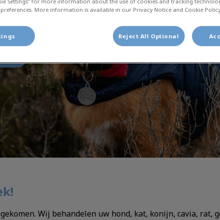
kie Settings” for more information about the use of cookies and tracking technolo
 preferences. More information is available in our Privacy Notice and Cookie Policy
tings
Reject All Optional
Acc
AKEN
ek!
ekomen. Wij behandelen uw hond, kat, konijn, cavia, rat, ger