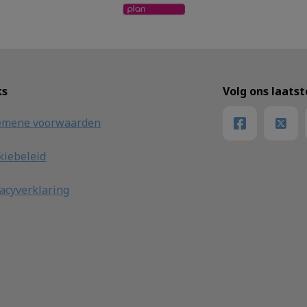
ks
Volg ons laats
emene voorwaarden
kiebeleid
vacyverklaring