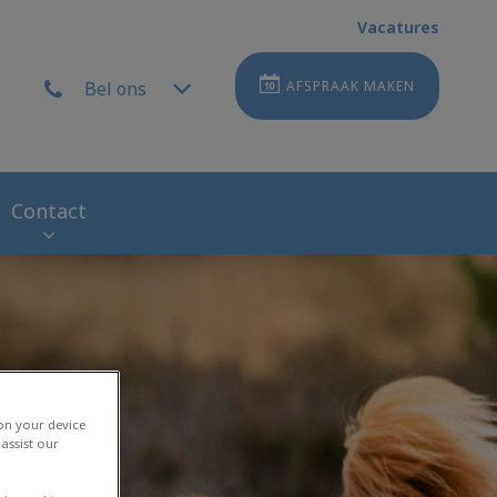
Vacatures
Bel ons
AFSPRAAK MAKEN
Contact
 on your device
assist our