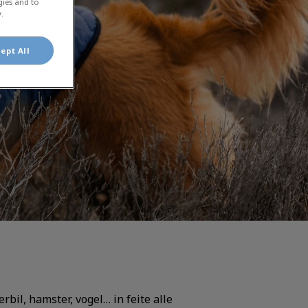
gies and to
.
ept All
bil, hamster, vogel… in feite alle