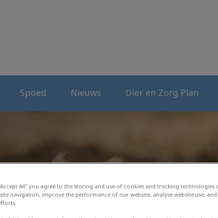
erenkliniek
Spoed
Nieuws
Dier en Zorg Plan
 “Accept All” you agree to the storing and use of cookies and tracking technologies
site navigation, improve the performance of our website, analyse website use, and 
fforts.