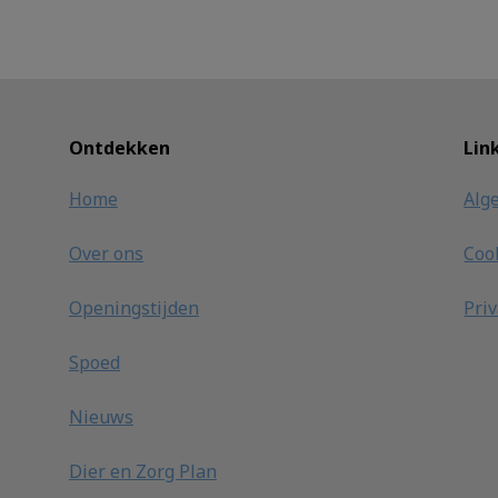
Ontdekken
Lin
Home
Alg
Over ons
Coo
Openingstijden
Pri
Spoed
Nieuws
Dier en Zorg Plan