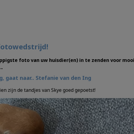
fotowedstrijd!
igste foto van uw huisdier(en) in te zenden voor mooie
..
g, gaat naar.. Stefanie van den Ing
zien zijn de tandjes van Skye goed gepoetst!