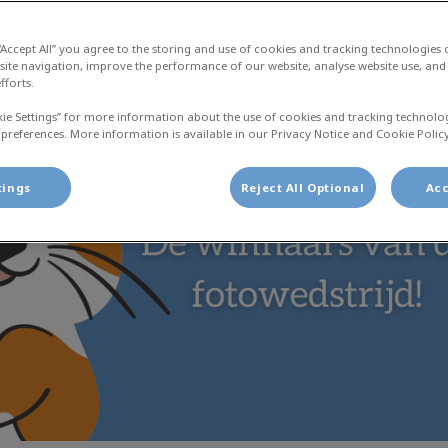
Deel
 “Accept All” you agree to the storing and use of cookies and tracking technologies
site navigation, improve the performance of our website, analyse website use, and 
fforts.
kie Settings” for more information about the use of cookies and tracking technolo
 preferences. More information is available in our Privacy Notice and Cookie Policy
tings
Reject All Optional
Acc