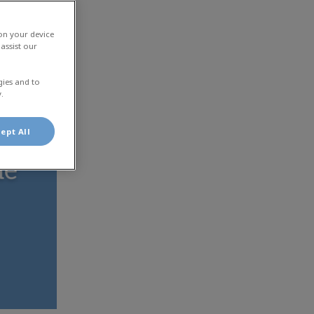
 on your device
assist our
gies and to
.
ept All