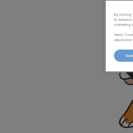
By clicking
to enhance 
marketing e
Select “Coo
adjust your
Set