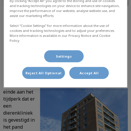
By clicking “Accept All” you agree to the storing and use of cookies
and tracking technologies on your device to enhance site navigation,
improve the performance of our website, analyse website use, and
assist our marketing efforts.
Select “Cookie Settings” for more information about the use of
cookies and tracking technologies and to adjust your preferences.
More information is available in our Privacy Notice and Cookie
Policy.
Verhuizing Mijn Dierenkliniek
Settings
Leiden
Reject All Optional
Accept All
Na 40 jaar
komt er een
einde aan het
tijdperk dat er
een
dierenkliniek
is gevestigd in
het pand