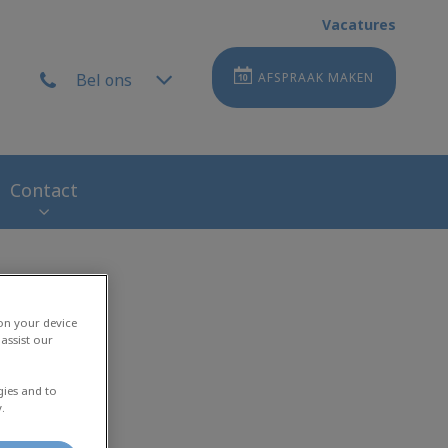
Vacatures
Bel ons
AFSPRAAK MAKEN
Contact
 on your device
assist our
gies and to
.