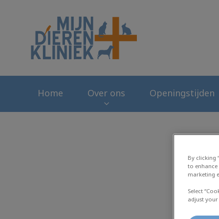
Homepage Mijn Di
Home
Over ons
Openingstijden
By clicking
to enhance 
marketing e
Select “Coo
adjust your