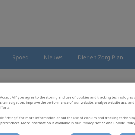
erenkliniek
Spoed
Nieuws
Dier en Zorg Plan
 “Accept All” you agree to the storing and use of cookies and tracking technologies
Dier en Zorg Plan
site navigation, improve the performance of our website, analyse website use, and 
fforts.
kie Settings” for more information about the use of cookies and tracking technolo
 preferences. More information is available in our Privacy Notice and Cookie Policy
aug 11 2021, 14:06