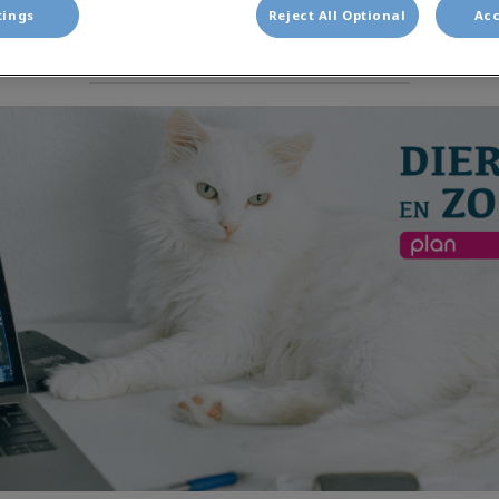
tings
Reject All Optional
Acc
Deel