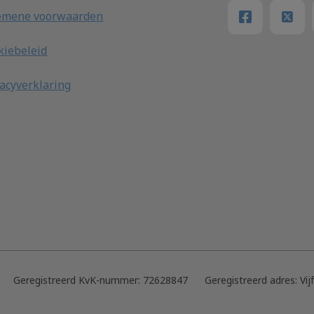
emene voorwaarden
kiebeleid
vacyverklaring
Geregistreerd KvK-nummer:
72628847
Geregistreerd adres:
Vij