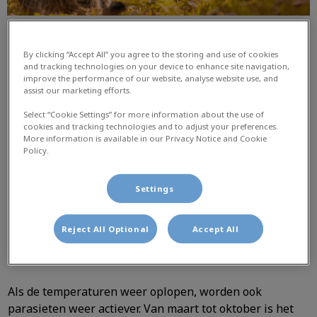
By clicking “Accept All” you agree to the storing and use of cookies
and tracking technologies on your device to enhance site navigation,
improve the performance of our website, analyse website use, and
assist our marketing efforts.
Select “Cookie Settings” for more information about the use of
cookies and tracking technologies and to adjust your preferences.
We zien de zon steeds vaker en de dagen zijn langer.
More information is available in our Privacy Notice and Cookie
Policy.
De lente is weer aangebroken en we gaan wat meer
naar buiten. Ook met onze huisdieren. Zo zorgt u
ervoor dat zij ook van het lekkere weer kunnen
Settings
genieten.
Reject All Optional
Accept All
1. Pas op voor teken
Als de temperaturen weer oplopen, worden ook
parasieten weer actiever. Van maart tot oktober is het