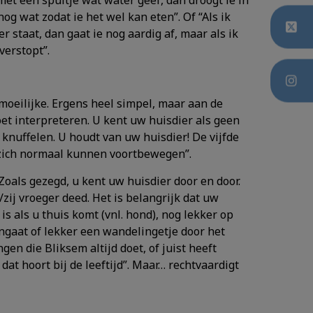
 met een spuitje wat water geef, dan droogt ie in
 nog wat zodat ie het wel kan eten”. Of “Als ik
er staat, dan gaat ie nog aardig af, maar als ik
verstopt”.
 moeilijke. Ergens heel simpel, maar aan de
t interpreteren. U kent uw huisdier als geen
e knuffelen. U houdt van uw huisdier! De vijfde
en zich normaal kunnen voortbewegen”.
 Zoals gezegd, u kent uw huisdier door en door.
/zij vroeger deed. Het is belangrijk dat uw
 is als u thuis komt (vnl. hond), nog lekker op
pengaat of lekker een wandelingetje door het
en die Bliksem altijd doet, of juist heeft
dat hoort bij de leeftijd”. Maar… rechtvaardigt