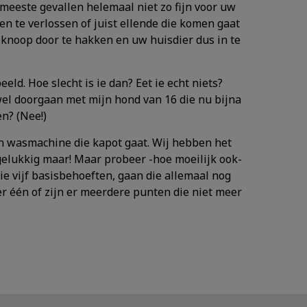
meeste gevallen helemaal niet zo fijn voor uw
den te verlossen of juist ellende die komen gaat
 knoop door te hakken en uw huisdier dus in te
eld. Hoe slecht is ie dan? Eet ie echt niets?
wel doorgaan met mijn hond van 16 die nu bijna
n? (Nee!)
een wasmachine die kapot gaat. Wij hebben het
 gelukkig maar! Maar probeer -hoe moeilijk ook-
ie vijf basisbehoeften, gaan die allemaal nog
 er één of zijn er meerdere punten die niet meer