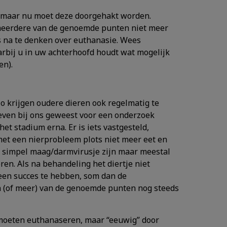
, maar nu moet deze doorgehakt worden.
 meerdere van de genoemde punten niet meer
us na te denken over euthanasie. Wees
arbij u in uw achterhoofd houdt wat mogelijk
en).
o krijgen oudere dieren ook regelmatig te
even bij ons geweest voor een onderzoek
et stadium erna. Er is iets vastgesteld,
et een nierprobleem plots niet meer eet en
een simpel maag/darmvirusje zijn maar meestal
en. Als na behandeling het diertje niet
een succes te hebben, som dan de
 (of meer) van de genoemde punten nog steeds
je moeten euthanaseren, maar “eeuwig” door