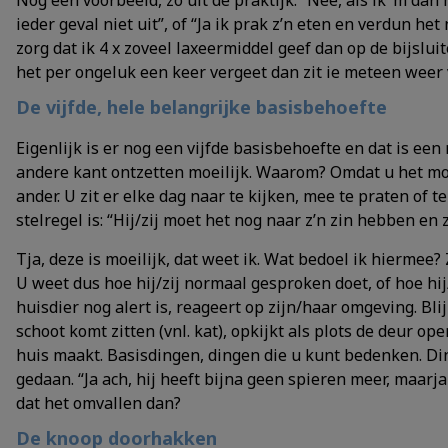
Nog een voorbeeld, zo uit de praktijk. “Nee, als ik ‘m dan
ieder geval niet uit”, of “Ja ik prak z’n eten en verdun het
zorg dat ik 4 x zoveel laxeermiddel geef dan op de bijsluit
het per ongeluk een keer vergeet dan zit ie meteen weer 
De vijfde, hele belangrijke basisbehoefte
Eigenlijk is er nog een vijfde basisbehoefte en dat is een
andere kant ontzetten moeilijk. Waarom? Omdat u het moe
ander. U zit er elke dag naar te kijken, mee te praten of t
stelregel is: “Hij/zij moet het nog naar z’n zin hebben 
Tja, deze is moeilijk, dat weet ik. Wat bedoel ik hiermee?
U weet dus hoe hij/zij normaal gesproken doet, of hoe hij
huisdier nog alert is, reageert op zijn/haar omgeving. Blij
schoot komt zitten (vnl. kat), opkijkt als plots de deur o
huis maakt. Basisdingen, dingen die u kunt bedenken. Ding
gedaan. “Ja ach, hij heeft bijna geen spieren meer, maarja 
dat het omvallen dan?
De knoop doorhakken