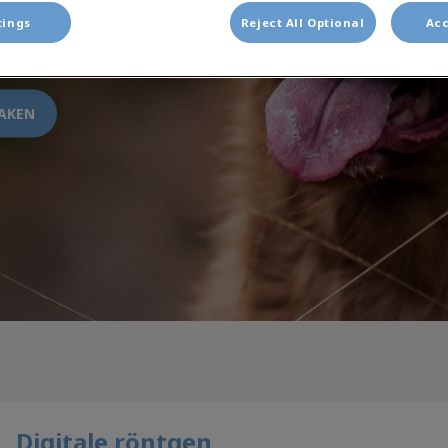
tings
Reject All Optional
Acc
AKEN
Digitale röntgen