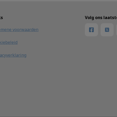
ks
Volg ons laats
emene voorwaarden
kiebeleid
vacyverklaring