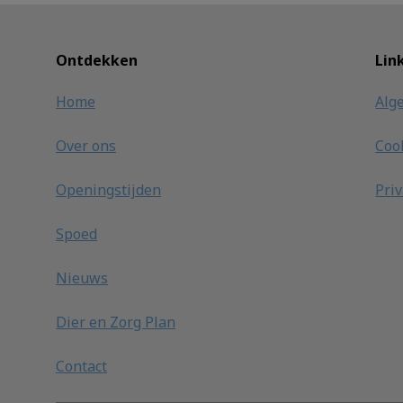
Ontdekken
Lin
Home
Alg
Over ons
Coo
Openingstijden
Pri
Spoed
Nieuws
Dier en Zorg Plan
Contact