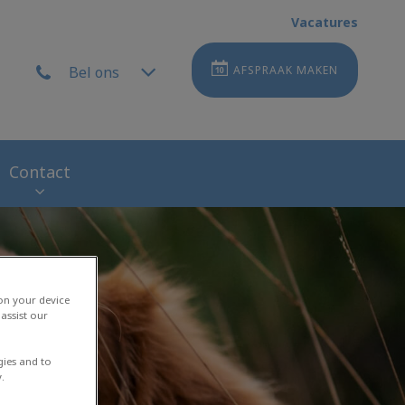
Vacatures
Bel ons
AFSPRAAK MAKEN
Contact
 on your device
assist our
gies and to
.