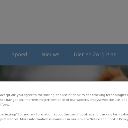
erenkliniek
Spoed
Nieuws
Dier en Zorg Plan
 “Accept All” you agree to the storing and use of cookies and tracking technologies
site navigation, improve the performance of our website, analyse website use, and 
fforts.
kie Settings” for more information about the use of cookies and tracking technolo
 preferences. More information is available in our Privacy Notice and Cookie Policy