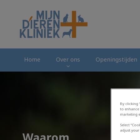
Homepage Mijn Di
Home
Over ons
Openingstijden
By clicking
to enhance 
marketing e
Select “Coo
adjust your
Waarom