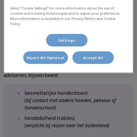
Select “Cookie Settings” for more information about the use of
hondenziekte (distemper)
cookies and tracking technologies and to adjust your preferences.
More information is available in our Privacy Notice and Cookie
parvo
Policy.
besmettelijke leverziekte (hepatitis/HCC)
Settings
de ziekte van Weil (leptospirose)
Reject All Optional
Accept All
Daarnaast kan de dierenarts aanvullende vaccinaties
adviseren, bijvoorbeeld:
besmettelijke hondenhoest
(bij contact met andere honden, pension of
hondenschool)
hondsdolheid (rabiës)
(verplicht bij reizen naar het buitenland)