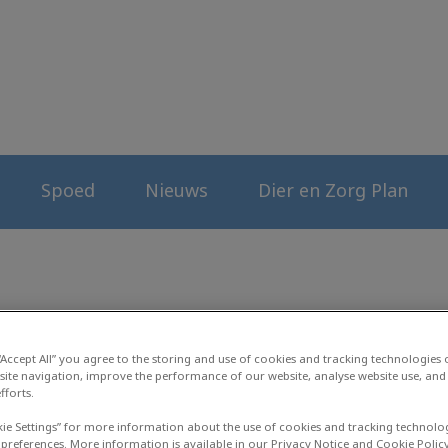
erenkliniek
Spoed
Nieuws
Dier en Zorg Plan
Najaarskriebels
 “Accept All” you agree to the storing and use of cookies and tracking technologies
site navigation, improve the performance of our website, analyse website use, and 
fforts.
kie Settings” for more information about the use of cookies and tracking technolo
sep 02 2024, 09:21
 preferences. More information is available in our Privacy Notice and Cookie Policy