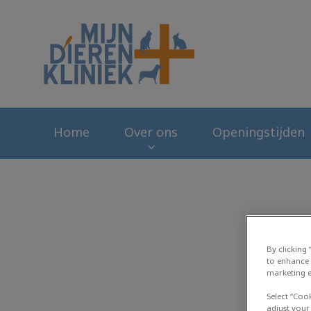
Homepage Mijn Di
Home
Over ons
Openingstijden
By clicking
to enhance 
marketing e
Select “Coo
adjust your