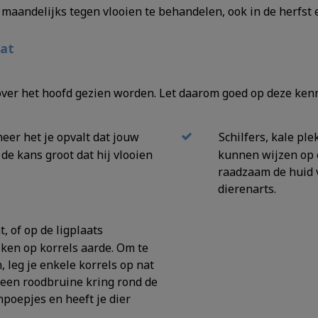
maandelijks tegen vlooien te behandelen, ook in de herfst e
kat
l over het hoofd gezien worden. Let daarom goed op deze kenm
eer het je opvalt dat jouw
Schilfers, kale p
s de kans groot dat hij vlooien
kunnen wijzen op 
raadzaam de huid v
dierenarts.
t, of op de ligplaats
jken op korrels aarde. Om te
 leg je enkele korrels op nat
 een roodbruine kring rond de
npoepjes en heeft je dier