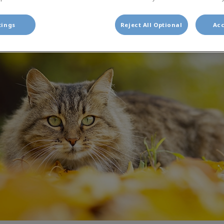
Deel
tings
Reject All Optional
Acc