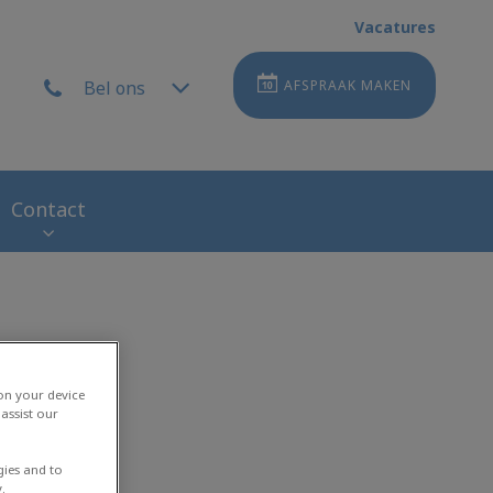
Vacatures
Bel ons
AFSPRAAK MAKEN
Contact
 on your device
assist our
gies and to
.