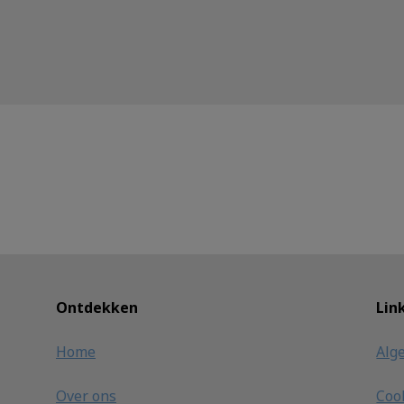
Ontdekken
Lin
Home
Alg
Over ons
Coo