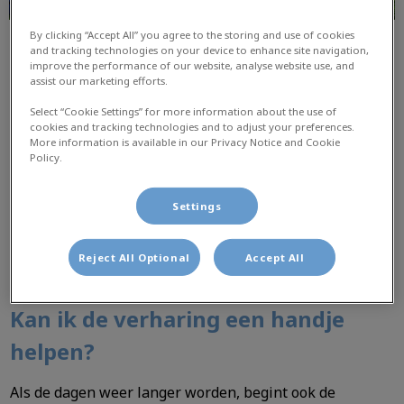
By clicking “Accept All” you agree to the storing and use of cookies
and tracking technologies on your device to enhance site navigation,
improve the performance of our website, analyse website use, and
assist our marketing efforts.
Select “Cookie Settings” for more information about the use of
cookies and tracking technologies and to adjust your preferences.
More information is available in our Privacy Notice and Cookie
Policy.
We schreven in ons
magazine
al dat het najaar een
goede periode is om wat extra aandacht te
Settings
besteden aan de vachtverzorging van uw hond. De
zomervacht werd vervangen door een dikke
Reject All Optional
Accept All
winterjas. Nu het warmer wordt, is het tijd om de
zomerjas weer aan te trekken.
Kan ik de verharing een handje
helpen?
Als de dagen weer langer worden, begint ook de