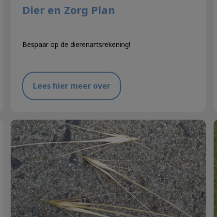
Dier en Zorg Plan
Bespaar op de dierenartsrekening!
Lees hier meer over
Pas op voor grasaartjes!