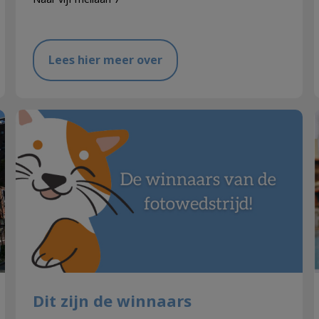
Lees hier meer over
Dit zijn de winnaars
Dit zijn de winnaars