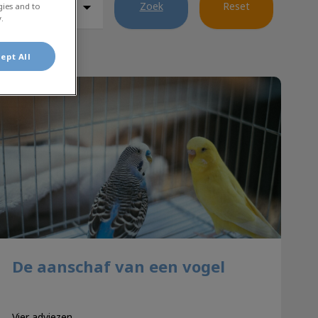
Zoek
Reset
gies and to
.
ept All
De aanschaf van een vogel
De aanschaf van een vogel
Vier adviezen