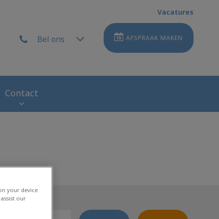
Vacatures
Bel ons
AFSPRAAK MAKEN
Contact
 on your device
assist our