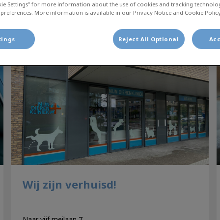
Filteren met
kie Settings” for more information about the use of cookies and tracking technolo
 preferences. More information is available in our Privacy Notice and Cookie Policy
tings
Reject All Optional
Acc
Wij zijn verhuisd!
Wij zijn verhuisd!
Naar vijf meilaan 7