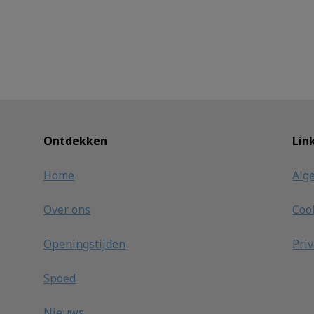
Ontdekken
Lin
Home
Alg
Over ons
Coo
Openingstijden
Pri
Spoed
Nieuws