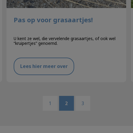
Pas op voor grasaartjes!
U kent ze wel, die vervelende grasaartjes, of ook wel
“kruipertjes” genoemd.
Lees hier meer over
1
2
3