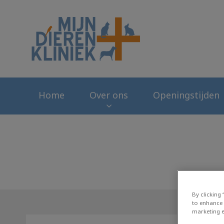
Homepage Mijn Di
Home
Over ons
Openingstijden
By clicking
to enhance 
marketing e