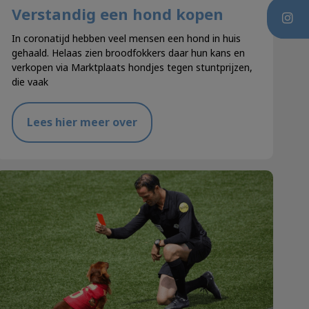
Verstandig een hond kopen
In coronatijd hebben veel mensen een hond in huis
gehaald. Helaas zien broodfokkers daar hun kans en
verkopen via Marktplaats hondjes tegen stuntprijzen,
die vaak
Lees hier meer over
De honden van het NL elftal