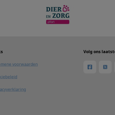
ks
Volg ons laats
emene voorwaarden
kiebeleid
vacyverklaring