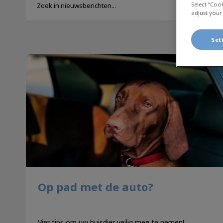
Select “Coo
adjust your
Set
Op pad met de auto?
Op pad met de auto?
Vier tips om uw huisdier veilig mee te nemen!