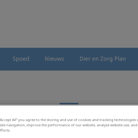
erenkliniek
Spoed
Nieuws
Dier en Zorg Plan
 “Accept All” you agree to the storing and use of cookies and tracking technologies
site navigation, improve the performance of our website, analyse website use, and 
fforts.