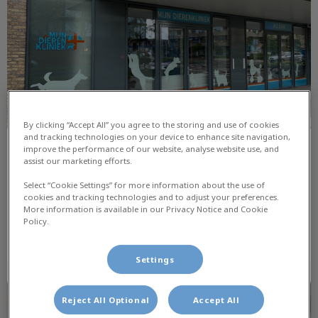
By clicking “Accept All” you agree to the storing and use of cookies
and tracking technologies on your device to enhance site navigation,
improve the performance of our website, analyse website use, and
Wij zijn verhuisd!
assist our marketing efforts.
Naar vijf meilaan 7
Select “Cookie Settings” for more information about the use of
cookies and tracking technologies and to adjust your preferences.
More information is available in our Privacy Notice and Cookie
Policy.
Lees hier meer over
Settings
De aanschaf van een vogel
Reject All Optional
Accept All