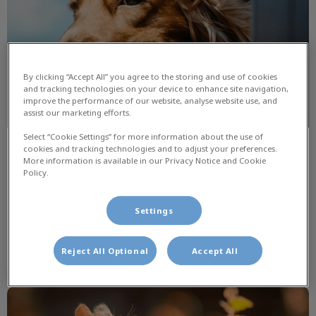
By clicking “Accept All” you agree to the storing and use of cookies
and tracking technologies on your device to enhance site navigation,
improve the performance of our website, analyse website use, and
assist our marketing efforts.
Select “Cookie Settings” for more information about the use of
cookies and tracking technologies and to adjust your preferences.
Uw huisdier mee in de auto
More information is available in our Privacy Notice and Cookie
Policy.
Op pad met de auto? 4 tips om uw huisdier veilig mee te
nemen!
Settings
Lees hier meer over
Reject All Optional
Accept All
De lente checklist